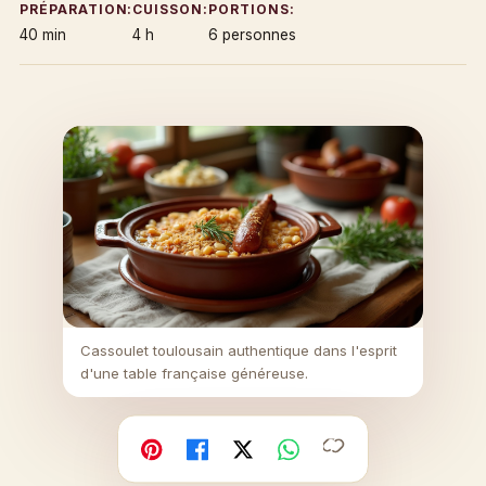
PRÉPARATION:
CUISSON:
PORTIONS:
40 min
4 h
6 personnes
Cassoulet toulousain authentique dans l'esprit
d'une table française généreuse.
Copier
Facebook
X
WhatsApp