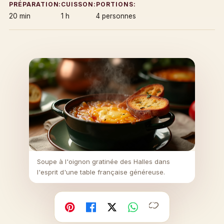
PRÉPARATION:
CUISSON:
PORTIONS:
20 min
1 h
4 personnes
Soupe à l'oignon gratinée des Halles dans
l'esprit d'une table française généreuse.
Copier
Facebook
X
WhatsApp