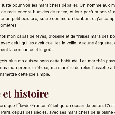
, juste pour voir les maraîchers déballer. Un homme aux m
es de radis encore humides de rosée, et leur parfum poivré 
goûté un petit pois cru, sucré comme un bonbon, et j'ai comp
ilomètres.
empli mon cabas de fèves, d'oseille et de fraises mara des bo
avec celui qui les avait cueillies la veille. Aucune étiquette
ent la confiance et le goût.
çois plus ma cuisine sans cette habitude. Les marchés pays
us mon premier réflexe, ma manière de relier l'assiette à la
nsmettre cette joie simple.
 et histoire
ru que l'Île-de-France n'était qu'un océan de béton. C'est
t Paris depuis des siècles, avec ses maraîchers de la plain