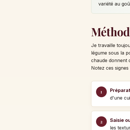
variété au go
Méthod
Je travaille touj
légume sous la po
chaude donnent d
Notez ces signes 
Préparat
d'une cui
Saisie o
les textu