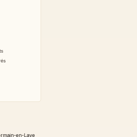
ts
rés
Germain-en-Laye