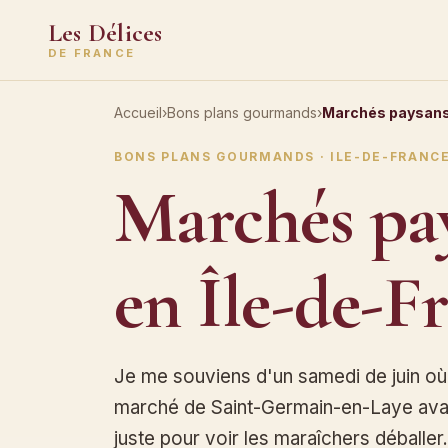
Les Délices
DE FRANCE
Accueil
›
Bons plans gourmands
›
Marchés paysans
BONS PLANS GOURMANDS · ILE-DE-FRANC
Marchés pa
en Île-de-F
Je me souviens d'un samedi de juin où 
marché de Saint-Germain-en-Laye avan
juste pour voir les maraîchers déballer.