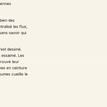
iennes
 bien des
ralisé les flux,
sans savoir qui
est dessiné.
t essaimé. Les
trouvé leur
mes en ceinture
umes cueillis le