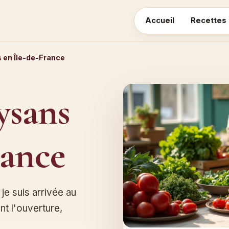
Accueil
Recettes
 en Île-de-France
E
ysans
rance
je suis arrivée au
t l'ouverture,