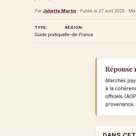
Par
Juliette Martin
· Publié le
27 avril 2026
· Mis
TYPE:
RÉGION:
Guide pratique
Ile-de-France
Réponse 
Marchés paysa
à la cohérenc
officiels (AO
provenance.
DANS CET