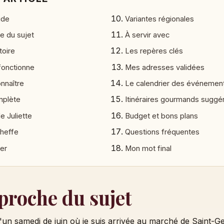
ide
Variantes régionales
e du sujet
À servir avec
toire
Les repères clés
fonctionne
Mes adresses validées
nnaître
Le calendrier des événemen
mplète
Itinéraires gourmands suggé
e Juliette
Budget et bons plans
heffe
Questions fréquentes
ter
Mon mot final
roche du sujet
'un samedi de juin où je suis arrivée au marché de Saint-