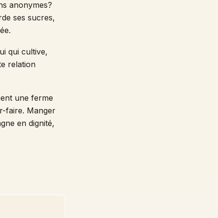
yons anonymes?
rde ses sucres,
ée.
i qui cultive,
e relation
tient une ferme
ir-faire. Manger
agne en dignité,