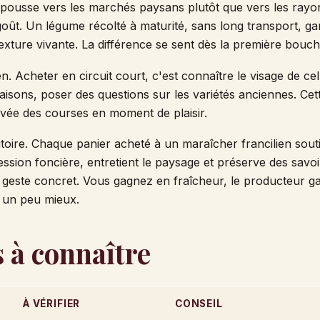
 pousse vers les marchés paysans plutôt que vers les ra
oût. Un légume récolté à maturité, sans long transport, ga
exture vivante. La différence se sent dès la première bouch
en. Acheter en circuit court, c'est connaître le visage de celu
isons, poser des questions sur les variétés anciennes. Cett
vée des courses en moment de plaisir.
ritoire. Chaque panier acheté à un maraîcher francilien sou
ression foncière, entretient le paysage et préserve des savo
 un geste concret. Vous gagnez en fraîcheur, le producteur g
e un peu mieux.
 à connaître
À VÉRIFIER
CONSEIL