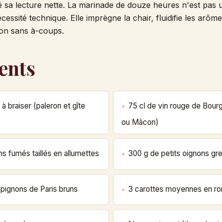
 sa lecture nette. La marinade de douze heures n'est pas 
cessité technique. Elle imprègne la chair, fluidifie les arôme
on sans à-coups.
ents
à braiser (paleron et gîte
75 cl de vin rouge de Bou
ou Mâcon)
ns fumés taillés en allumettes
300 g de petits oignons gr
pignons de Paris bruns
3 carottes moyennes en ro