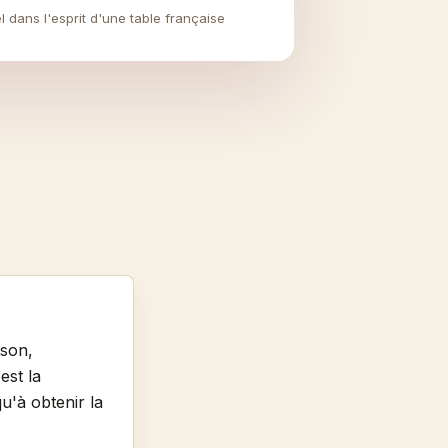
 dans l'esprit d'une table française
sson,
est la
qu'à obtenir la