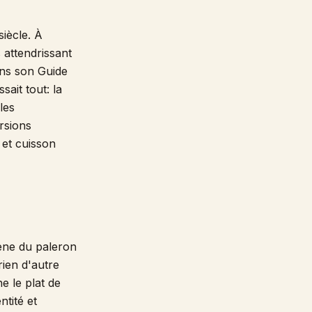
iècle. À
 attendrissant
ans son Guide
ait tout: la
les
rsions
 et cuisson
gène du paleron
ien d'autre
e le plat de
ntité et