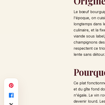
Origine
Le bœuf bourguig
l'époque, on cuis
longtemps dans le
culinaire, et la 
viande sous label
champignons des f
respectent ce tri
lente sans détour
Pourquo
Ce plat fonctionn
et du gîte fond d
n'égale. Le vin ro
Facebook
devenir lourd. Les