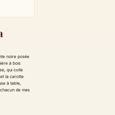
a
nte noire posée
ière à bois
se, qui colle
et la carotte
se à table,
e chacun de mes