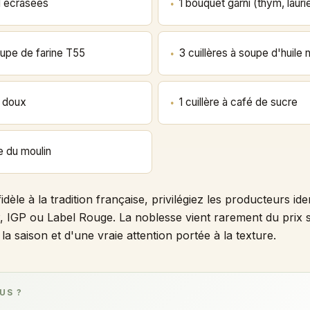
l écrasées
1 bouquet garni (thym, laurie
soupe de farine T55
3 cuillères à soupe d'huile 
e doux
1 cuillère à café de sucre
re du moulin
dèle à la tradition française, privilégiez les producteurs iden
P, IGP ou Label Rouge. La noblesse vient rarement du prix se
a saison et d'une vraie attention portée à la texture.
US ?