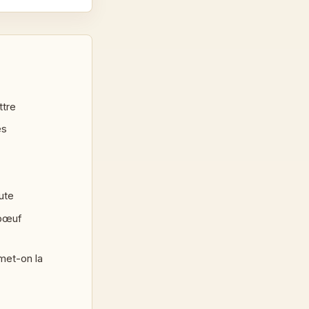
ttre
es
ute
 bœuf
met-on la