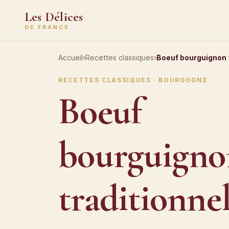
Les Délices
DE FRANCE
Accueil
›
Recettes classiques
›
Boeuf bourguignon t
RECETTES CLASSIQUES · BOURGOGNE
Boeuf
bourguigno
traditionne