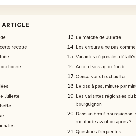
 ARTICLE
ide
Le marché de Juliette
 cette recette
Les erreurs à ne pas comme
toire
Variantes régionales détaillé
fonctionne
Accord vins approfondi
Conserver et réchauffer
llées
Le pas à pas, minute par min
e Juliette
Les variantes régionales du
bourguignon
heffe
Dans un bœuf bourguignon, 
ter
moutarde avant ou après ?
ionales
Questions fréquentes