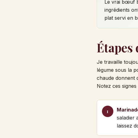
Le vrai bœuf 
ingrédients on
plat servi en b
Étapes d
Je travaille touj
légume sous la po
chaude donnent d
Notez ces signes 
Marinad
saladier 
laissez d