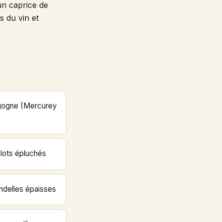
un caprice de
s du vin et
rgogne (Mercurey
elots épluchés
ndelles épaisses