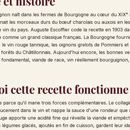
 et histoire
non naît dans les fermes de Bourgogne au cœur du XIXᵉ s
inait les morceaux durs du bœuf charolais ou auxois en les
 vin du pays. Auguste Escoffier code la recette en 1903 d
fixe comme un grand classique français. La Bourgogne fourniss
, le vin rouge tannique, les oignons grelots de Pommiers et 
orêts du Châtillonnais. Aujourd'hui encore, les bonnes ve
o fondamental, viande de race, vin réellement bourguignon,
.
i cette recette fonctionne
e parce qu'il marie trois forces complémentaires. Le colla
oucement dans le vin et nappe la sauce d'une rondeur que r
uge apporte une acidité fine qui réveille la viande et empêch
 légumes glacés, ajoutés en fin de cuisson, gardent leur ide